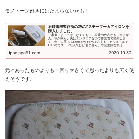
モノトーン好きにはたまらないかも！
石崎電機製作所の2WAYスチーマー＆アイロンを
購入しました。
ご家庭によっては、なくてもいい家電の代表かもしれませ
ん。我が家も、夫はエンジニアなので作業着で出勤しま
す。年に１回あるcompany partyでさえも、カジュアルで
いいのでスーツなんてほぼ着ません。専業主婦な私は...
ippoippo51.com
2020.10.30
元々あったものよりも一回り大きくて思ったよりも広く使
えそうです。