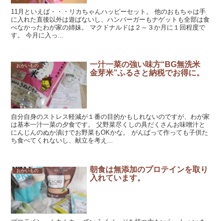
11月といえば・・・リカちゃんハッピーセット。 他のおもちゃは手
に入れた直後以外は遊ばないし、ハンバーガーもナゲットも全部は食
べなかったわが家の姉妹。 マクドナルドは２～３か月に１回程度で
す。 今月に入っ...
一汁一菜の強い味方“BG無洗米
おかいもの
金芽米”ふるさと納税でお得に。
自分自身のストレス軽減が１番の目的かもしれないのですが、わが家
は基本一汁一菜の夕食です。 父野菜尽くしの具だくさんお味噌汁と
にんじんのぬか漬けでお野菜もOKかな。 がんばって作っても子供た
ち食べてくれないし、献立を考え...
朝食は無添加のプロテインを取り
おかいもの
入れています。