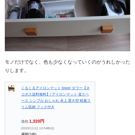
モノだけでなく、色も少なくなっていくのがうれしかった
りします。
くるくるアイロンマット tower タワー【ネ
コポス送料無料】/ アイロンマット 省スペ
ース シンプル おしゃれ 卓上 置き型 軽量ス
リム収納 フック付き
1,320円
価格:
(2020/11/12 13:54時点)
感想(3件)