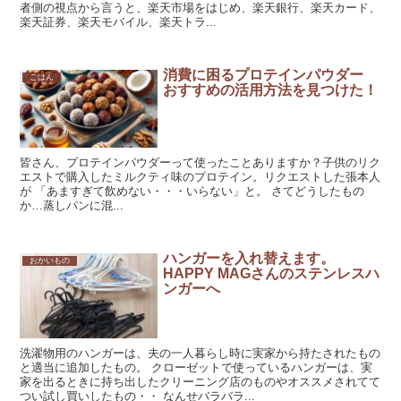
者側の視点から言うと、楽天市場をはじめ、楽天銀行、楽天カード、
楽天証券、楽天モバイル、楽天トラ...
消費に困るプロテインパウダー
ごはん
おすすめの活用方法を見つけた！
皆さん、プロテインパウダーって使ったことありますか？子供のリク
エストで購入したミルクティ味のプロテイン。リクエストした張本人
が 「あますぎて飲めない・・・いらない」と。 さてどうしたもの
か…蒸しパンに混...
ハンガーを入れ替えます。
おかいもの
HAPPY MAGさんのステンレスハ
ンガーへ
洗濯物用のハンガーは、夫の一人暮らし時に実家から持たされたもの
と適当に追加したもの。 クローゼットで使っているハンガーは、実
家を出るときに持ち出したクリーニング店のものやオススメされてて
つい試し買いしたもの・・ なんせバラバラ...