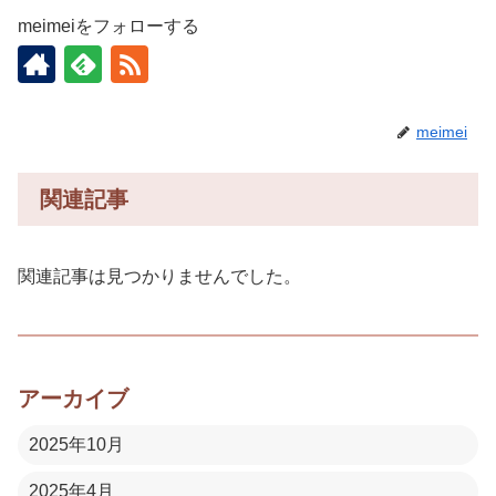
meimeiをフォローする
meimei
関連記事
関連記事は見つかりませんでした。
アーカイブ
2025年10月
2025年4月