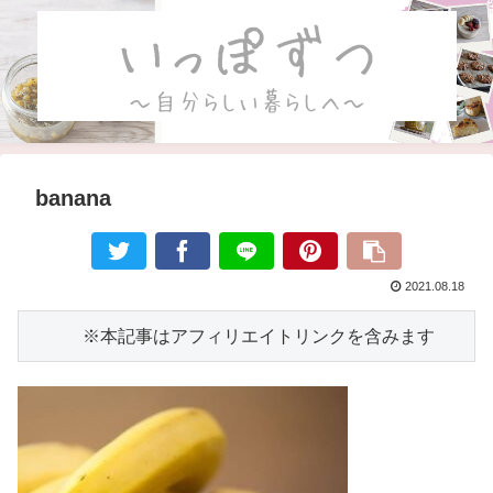
banana
2021.08.18
　　　※本記事はアフィリエイトリンクを含みます