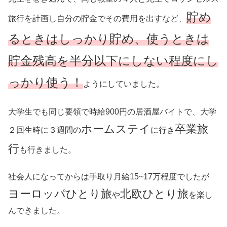
貯め
旅行を計画し自分の貯金でその費用を出すなど、
るときはしっかり貯め、使うときは
貯金残高を半分以下にしない程度にし
っかり使う！
ようにしていました。
大学生でも同じ要領で時給900円の居酒屋バイトで、大学
ホームステイ
卒業旅
２回生時に３週間の
に行き
行
も行きました。
社会人になってからは手取り月給15~17万程度でしたが
ヨーロッパひとり旅
北欧ひとり旅
や
を楽し
んできました。