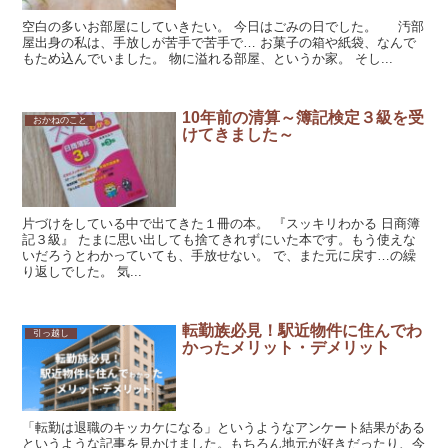
空白の多いお部屋にしていきたい。 今日はごみの日でした。 汚部
屋出身の私は、手放しが苦手で苦手で… お菓子の箱や紙袋、なんで
もため込んでいました。 物に溢れる部屋、というか家。 そし...
10年前の清算～簿記検定３級を受
おかねのこと
けてきました～
片づけをしている中で出てきた１冊の本。 『スッキリわかる 日商簿
記３級』 たまに思い出しても捨てきれずにいた本です。もう使えな
いだろうとわかっていても、手放せない。 で、また元に戻す…の繰
り返しでした。 気...
転勤族必見！駅近物件に住んでわ
引っ越し
かったメリット・デメリット
「転勤は退職のキッカケになる」というようなアンケート結果がある
というような記事を見かけました。もちろん地元が好きだったり、今